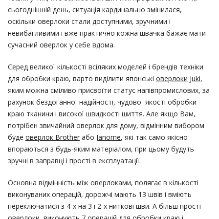
сьогоднішній день, ситуація кардинально змінилася,
оскільки оверлоки стали доступними, зручними і
невибагливими і вже практично кожна швачка бажає мати
сучасний оверлок у себе вдома.
Серед великої кількості всіляких моделей і брендів техніки
для обробки краю, варто виділити японські
оверлоки Juki
,
яким можна сміливо присвоїти статус напівпромислових, за
рахунок бездоганної надійності, чудової якості обробки
краю тканини і високої швидкості шиття. Але якщо Вам,
потрібен звичайний оверлок для дому, відмінним вибором
буде
оверлок Brother
або
Janome
, які так само якісно
впораються з будь-яким матеріалом, при цьому будуть
зручні в заправці і прості в експлуатації.
Основна відмінність між оверлоками, полягає в кількості
виконуваних операцій, дорожчі мають 13 швів і вміють
переключатися з 4-х на 3 і 2-х ниткові шви. А більш прості
оверлоки, виконують 7 операцій для обробки краю і