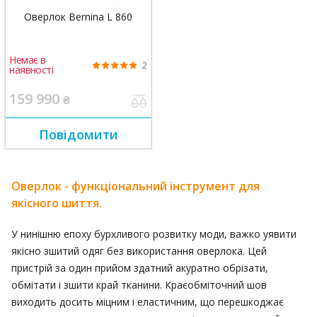
Оверлок Bernina L 860
Немає в
2
наявності
159 990
₴
Повідомити
Оверлок - функціональний інструмент для
якісного шиття.
У нинішню епоху бурхливого розвитку моди, важко уявити
якісно зшитий одяг без використання оверлока. Цей
пристрій за один прийом здатний акуратно обрізати,
обмітати і зшити край тканини. Краєобміточний шов
виходить досить міцним і еластичним, що перешкоджає