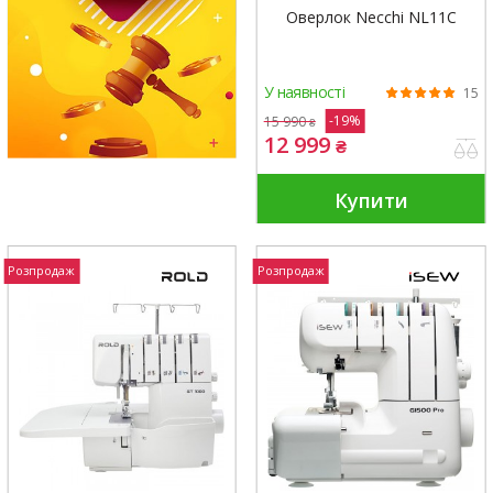
Оверлок Necchi NL11C
У наявності
15
-19%
15 990
₴
12 999
₴
Купити
Розпродаж
Розпродаж