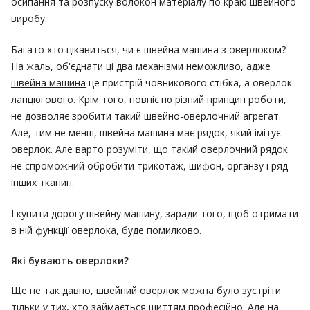
осипання та розпуску волокон матеріалу по краю швейного
виробу.
Багато хто цікавиться, чи є швейна машина з оверлоком?
На жаль, об'єднати ці два механізми неможливо, адже
швейна машина
це пристрій човникового стібка, а оверлок
ланцюгового. Крім того, повністю різний принцип роботи,
не дозволяє зробити такий швейно-оверлочний агрегат.
Але, тим не менш, швейна машина має рядок, який імітує
оверлок. Але варто розуміти, що такий оверлочний рядок
не спроможний обробити трикотаж, шифон, органзу і ряд
інших тканин.
І купити дорогу швейну машину, заради того, щоб отримати
в ній функції оверлока, буде помилково.
Які бувають оверлоки?
Ще не так давно, швейний оверлок можна було зустріти
тільки у тих, хто займається шиттям професійно. Але на