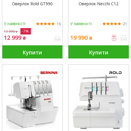
Оверлок Rold GT990
Оверлок Necchi C12
У наявності
У наявності
16
21
-7%
13 990
₴
12 999
19 990
₴
₴
Купити
Купити