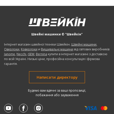
Швейні машинки © "Швейкін"
Інтернет магазин швейної техніки Швейкін.
Швейні машини
,
Оверлоки
,
Коверлоки
и
Вишивальні машини
від світових виробників
Janome
,
Necchi
,
iSEW
,
Bernina
купити в інтернет магазині з доставкою
по всій Україні. Низькі ціни, професійна консультація і фірмова
гарантія.
Написати директору
Будемо вам вдячні за ваші пропозиції,
побажання або зауваження