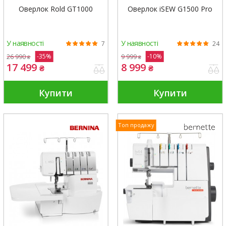
Оверлок Rold GT1000
Оверлок iSEW G1500 Pro
У наявності
У наявності
7
24
-35%
-10%
26 990
9 999
₴
₴
17 499
8 999
₴
₴
Купити
Купити
Топ продажу