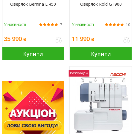
Оверлок Bernina L 450
Оверлок Rold GT900
У наявності
У наявності
7
10
35 990
11 990
₴
₴
Купити
Купити
Розпродаж