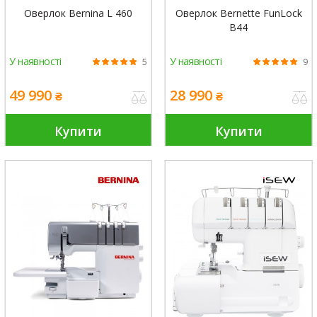
Оверлок Bernina L 460
Оверлок Bernette FunLock
B44
У наявності
У наявності
5
9
49 990
28 990
₴
₴
Купити
Купити