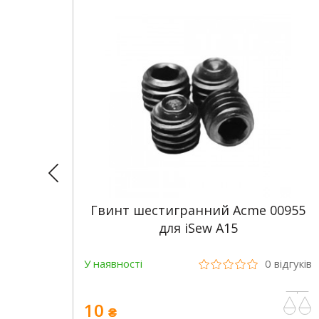
астини
Гвинт шестигранний Acme 00955
для iSew A15
відгуків
У наявності
0
відгуків
10
₴