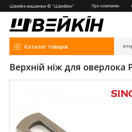
Швейні машинки © "Швейкін"
Про компанію
Каталог товарів
Інте
Верхній ніж для оверлока P