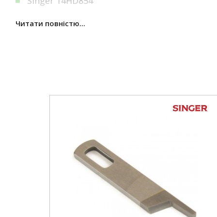
Singer 14HD854
Singer T80
Читати повністю...
Швейна машина Верхній ніж для оверлока Pfaff, Singer мо
Рівне. ✓Низька ціна. ✓Гарантія. ✓Доставка по Україні. ✓Ві