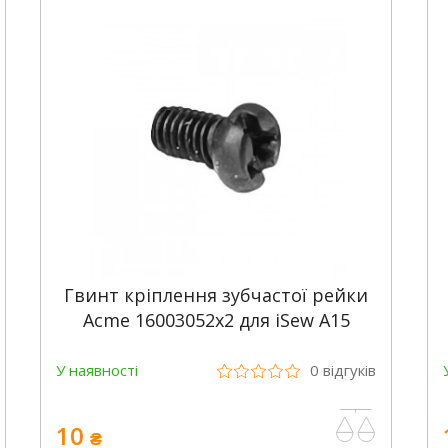
Гвинт кріплення зубчастої рейки
Acme 16003052х2 для iSew A15
У наявності
0
відгуків
10
₴