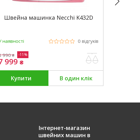
Швейна машинка Necchi K432D
Шв
У наявності
0
відгуків
У наявно
8 990
-11%
₴
7 999
9 99
₴
Купити
В один клік
Ку
Інтернет-магазин
швейних машин в