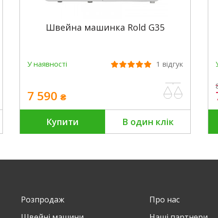
Швейна машинка Rold G35
У наявності
1
відгук
7 590
₴
Купити
В один клік
Розпродаж
Про нас
Швейні машини
Наші партнери