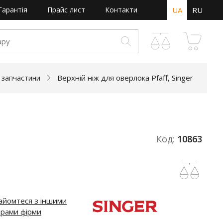
Гарантія
Прайс лист
Контакти
UA
RU
Верхній ніж для оверлока Pfaff, Singer
а запчастини
Код:
10863
айомтеся з іншими
арами фірми