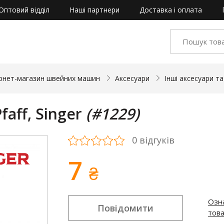
Оптовий відділ
Наші партнери
Доставка і оплата
рнет-магазин швейних машин
Аксесуари
Інші аксесуари т
faff, Singer
(#1229)
0 відгуків
7
₴
Озн
Повідомити
тов