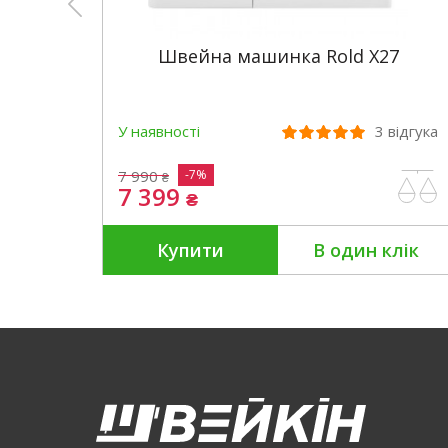
Швейна машинка Rold X27
У наявності
3
відгука
7 990
-7%
₴
7 399
₴
Купити
В один клік