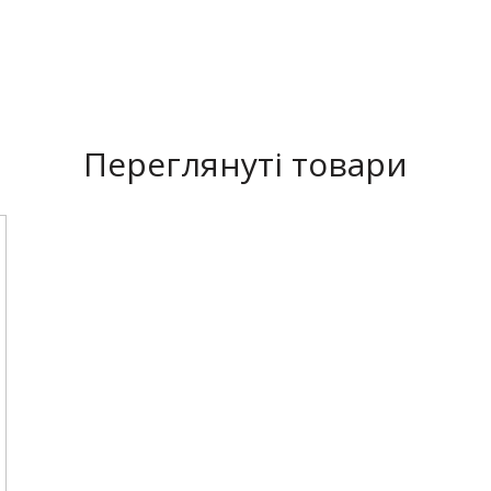
жливо купити в мережі магазинів Швейкін з доставкою у Київ, 
дгуки, опис та інструкція до Верхній ніж для оверлока Pfaff, S
Переглянуті товари