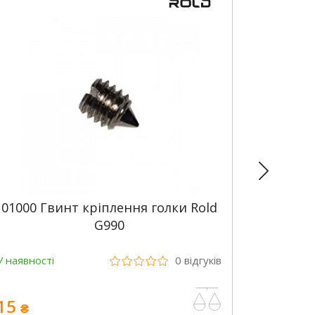
01000 Гвинт кріплення голки Rold
Гвин
G990
2
У наявності
0
відгуків
У наявно
15
17
₴
₴