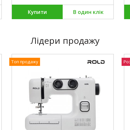
Купити
В один клік
Лідери продажу
Топ продажу
Ро