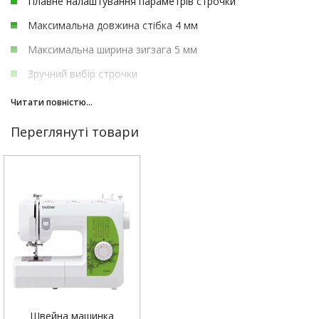
Плавне налаштування параметрів строчки
Максимальна довжина стібка 4 мм
Максимальна ширина зигзага 5 мм
Зручний вибір строчки
Автоматичний намотчик шпулечной нитки
Читати повністю...
Зворотний хід шиття
Переглянуті товари
Шиє подвійною голкою
Світлодіодне освітлення області шиття
обрізка нитки
Внутрішній сталевий каркас
Потужний і економічний двигун
Стильний та ергономічний дизайн
Працює з усіма матеріалами
Швейна машинка